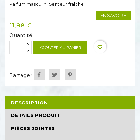
Parfum masculin. Senteur fraîche
EN SAVOIR +
11,98 €
Quantité
favorite_border
AJOUTER AU PANIER
Partager
DESCRIPTION
DÉTAILS PRODUIT
PIÈCES JOINTES