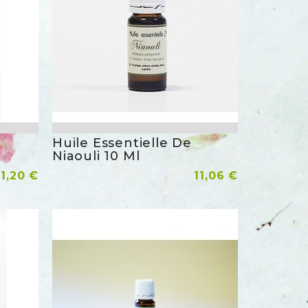
Huile Essentielle De
rapide
Aperçu rapide
Niaouli 10 Ml
rix
Prix
1,20 €
Ajouter Au Panier
11,06 €
der