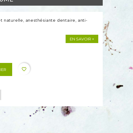
t naturelle, anesthésiante dentaire, anti-
EN SAVOIR +
favorite_border
IER