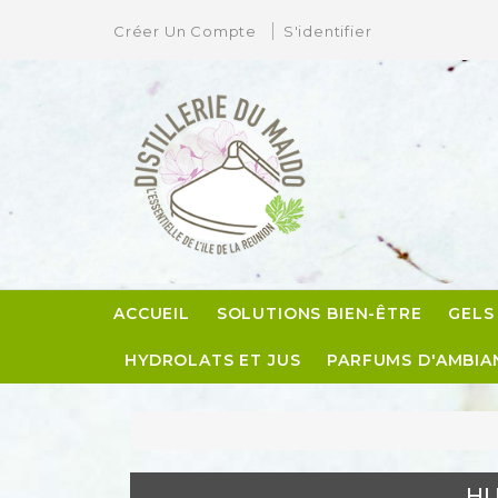
Créer Un Compte
S'identifier
A
C
C
Vo
add_circle_outline
No
d'e
ACCUEIL
SOLUTIONS BIEN-ÊTRE
GELS
HYDROLATS ET JUS
PARFUMS D'AMBIA
HU