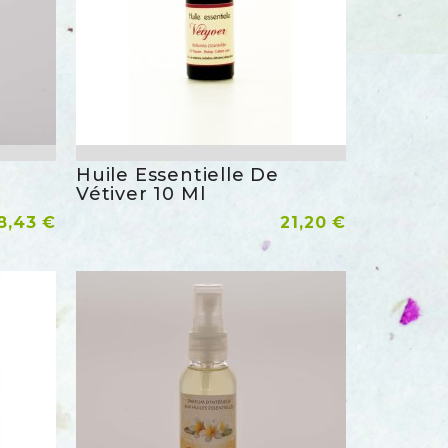
Huile Essentielle De
rapide
Aperçu rapide
Vétiver 10 Ml
rix
Prix
8,43 €
Ajouter Au Panier
21,20 €
der