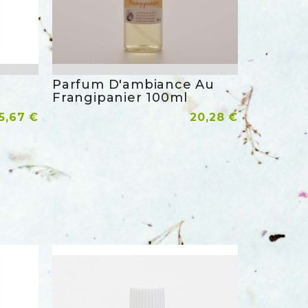
Parfum D'ambiance Au
rapide
Aperçu rapide
Frangipanier 100ml
rix
Prix
5,67 €
Ajouter Au Panier
20,28 €
der