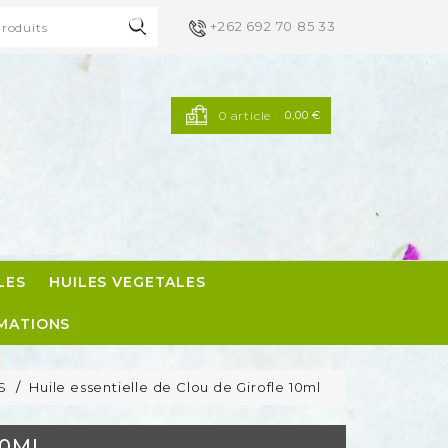

+262 692 70 85 33
×
×
×
0 article
0,00 €
LES
HUILES VEGETALES
MATIONS
S
Huile essentielle de Clou de Girofle 10ml
10ML