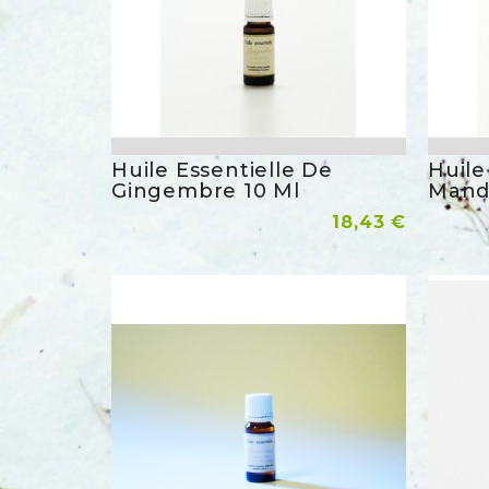
Huile Essentielle De
Huile
Aperçu rapide
Gingembre 10 Ml
Mand
Prix
Ajouter Au Panier
18,43 €
Ajoute
favorite_border
favorite_border