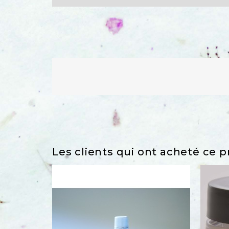
Les clients qui ont acheté ce 
favorite_border
favorite_border