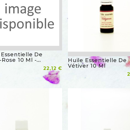
 Essentielle De
Aperçu rapide
-Rose 10 Ml -...
Huile Essentielle De
Aperçu 
Vétiver 10 Ml
Prix
r Au Panier
22,12 €
P
Ajouter Au Panier
2
favorite_border
favorite_bor