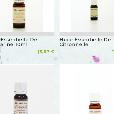
 Essentielle De
Huile Essentielle De
Aperçu rapide
Aperçu 
arine 10ml
Citronnelle
Prix
r Au Panier
15,67 €
Ajouter Au Panier
favorite_border
favorite_bor