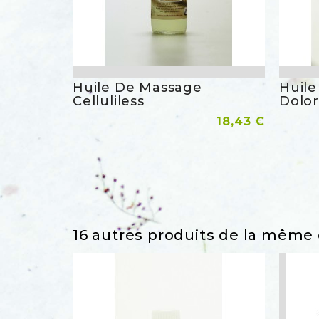
Huile De Massage
Huil
Aperçu rapide
Celluliless
Dolor
Prix
Ajouter Au Panier
18,43 €
Ajoute
16 autres produits de la même 
favorite_border
favorite_border