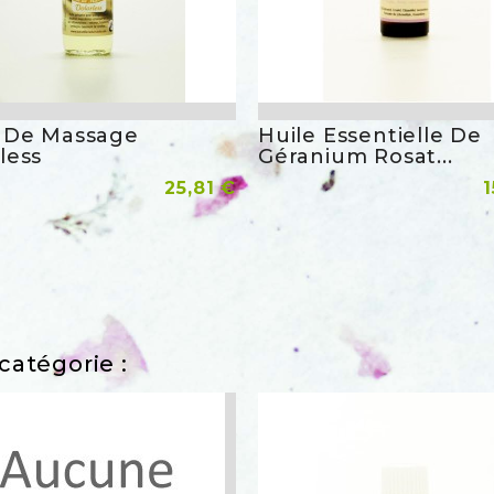
e De Massage
Huile Essentielle De
Aperçu rapide
Aperçu 
less
Géranium Rosat...
Prix
P
r Au Panier
25,81 €
Ajouter Au Panier
1
catégorie :
favorite_border
favorite_bor