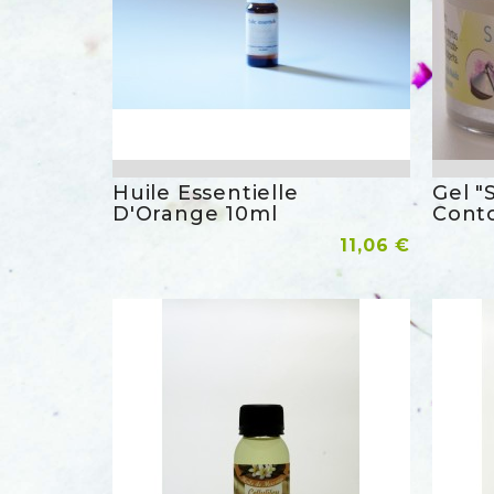
Huile Essentielle
Gel "
Aperçu rapide
D'Orange 10ml
Cont
Prix
Ajouter Au Panier
11,06 €
Ajoute
favorite_border
favorite_border