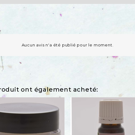
Aucun avis n'a été publié pour le moment.
produit ont également acheté:
favorite_border
favorite_bor