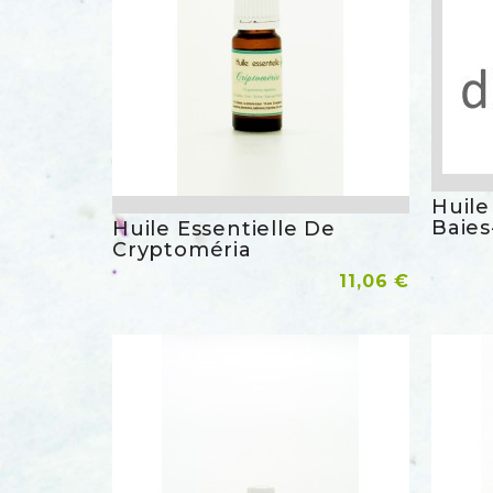
Huile
Baies
Huile Essentielle De
Aperçu rapide
Cryptoméria
Ajoute
Prix
Ajouter Au Panier
11,06 €
favorite_border
favorite_border