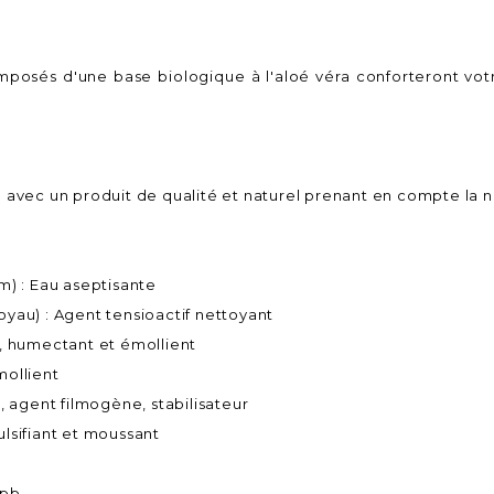
mposés d'une base biologique à l'aloé véra conforteront vot
e avec un produit de qualité et naturel prenant en compte la 
m) : Eau aseptisante
oyau) : Agent tensioactif nettoyant
t, humectant et émollient
Emollient
, agent filmogène, stabilisateur
ulsifiant et moussant
 pb.