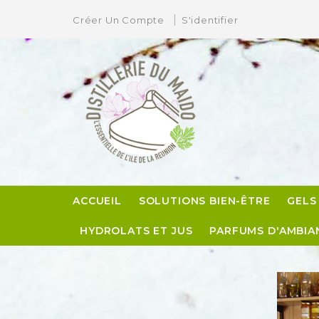
Créer Un Compte
S'identifier
A
(
C
C
((
Vo
add_circle_outline
No
d'e
ACCUEIL
SOLUTIONS BIEN-ÊTRE
GELS
HYDROLATS ET JUS
PARFUMS D'AMBIA