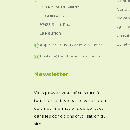
Mentio
700 Route Du Maido
Condit
LE GUILLAUME
Moyen
97423 Saint-Paul
Qui s
La Réunion
Utilisa
Livret
Appelez-nous :
+262 692 70 85 33
boutique@ladistilleriedumaido.com
Newsletter
Vous pouvez vous désinscrire à
tout moment. Vous trouverez pour
cela nos informations de contact
dans les conditions d'utilisation du
site.