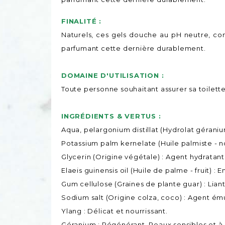
FINALITÉ :
Naturels, ces gels douche au pH neutre, co
parfumant cette dernière durablement.
DOMAINE D'UTILISATION :
Toute personne souhaitant assurer sa toilett
INGRÉDIENTS & VERTUS :
Aqua, pelargonium distillat (Hydrolat géraniu
Potassium palm kernelate (Huile palmiste - n
Glycerin (Origine végétale) : Agent hydratan
Elaeis guinensis oil (Huile de palme - fruit) : 
Gum cellulose (Graines de plante guar) : Liant
Sodium salt (Origine colza, coco) : Agent ém
Ylang : Délicat et nourrissant.
Géranium : Régénérant. Peaux sensibles et à