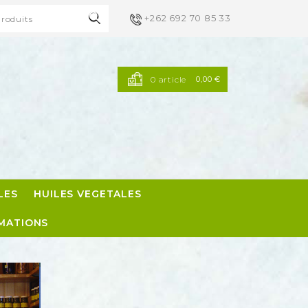

+262 692 70 85 33
×
×
×
×
0 article
0,00 €
LES
HUILES VEGETALES
MATIONS